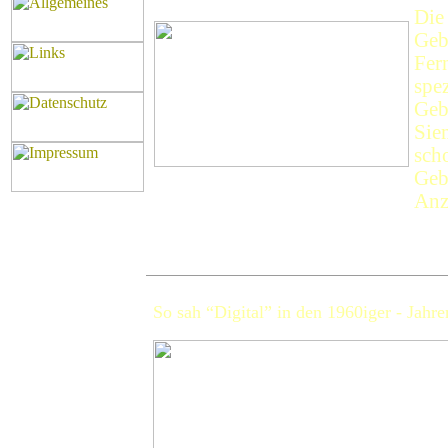
Die
Geb
Fer
spez
Geb
Sie
sch
Geb
Anz
So sah “Digital” in den 1960iger - Jahren