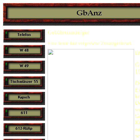
Gebührenanzeiger
Eine heute fast vergessene Zusatzgeräteart.
i
l
G
1
Di
Ex
ko
Du
we
Ga
Ku
en
se