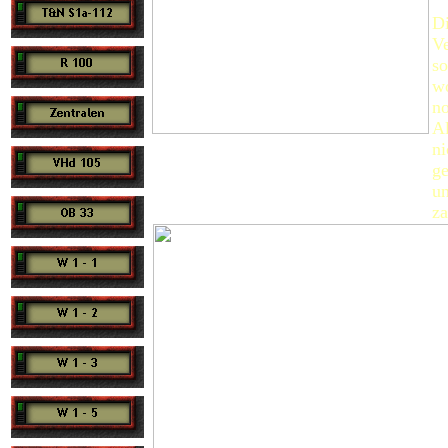
Di
Ve
so
wo
no
Al
ni
ge
un
za